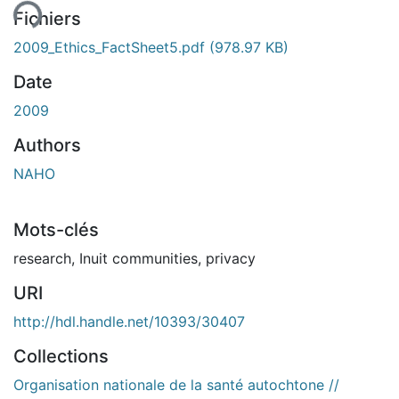
ment...
Fichiers
2009_Ethics_FactSheet5.pdf
(978.97 KB)
Date
2009
Authors
NAHO
Mots-clés
research
,
Inuit communities
,
privacy
URI
http://hdl.handle.net/10393/30407
Collections
Organisation nationale de la santé autochtone //