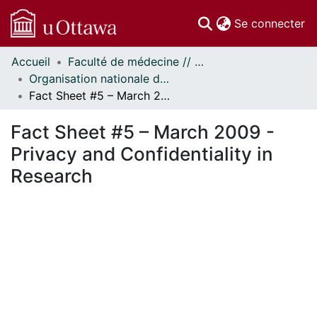
(c
Se connecter
Accueil
Faculté de médecine // Faculty of Medicine
Communautés
Organisation nationale de la santé autochtone // National Aboriginal Health Organization
et collections
Fact Sheet #5 – March 2009 - Privacy and Confidentiality in Research
Parcourir
Statistiques
Fact Sheet #5 – March 2009 -
À propos
Privacy and Confidentiality in
Research