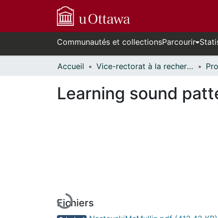
Communautés et collections
Parcourir
Stati
Accueil
Vice-rectorat à la recherche // Office of the V-P, Research
Learning sound patt
En cours de chargement...
Fichiers