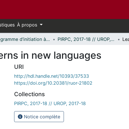
stiques
À propos
Programme d’initiation à la recherche au premier cycle (PIRPC) // Undergraduate Research Opportunity Program (UROP)
PIRPC, 2017-18 // UROP, 2017-18
erns in new languages
URI
http://hdl.handle.net/10393/37533
https://doi.org/10.20381/ruor-21802
Collections
PIRPC, 2017-18 // UROP, 2017-18
Notice complète