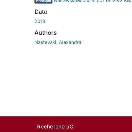
NastevskiMcMullin.pdf
(412.42 KB)
Principal
Date
2018
Authors
Nastevski, Alexandra
Recherche uO