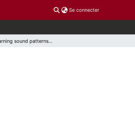
(current)
Se connecter
Learning sound patterns in new languages