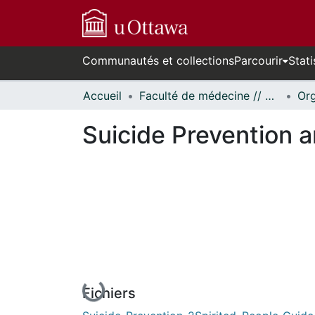
Communautés et collections
Parcourir
Stati
Accueil
Faculté de médecine // Faculty of Medicine
Suicide Prevention 
En cours de chargement...
Fichiers