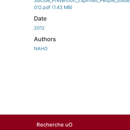
Suicide_Prevention_2Spirited_People_Guide
012.pdf
(1.43 MB)
Date
2012
Authors
NAHO
Recherche uO