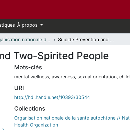
stiques
À propos
Organisation nationale de la santé autochtone // National Aboriginal Health Organization
Suicide Prevention and Two-Spirited People
and Two-Spirited People
Mots-clés
mental wellness
,
awareness
,
sexual orientation
,
chil
URI
http://hdl.handle.net/10393/30544
Collections
Organisation nationale de la santé autochtone // Nat
Health Organization