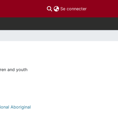
(current)
Se connecter
dren and youth
ional Aboriginal