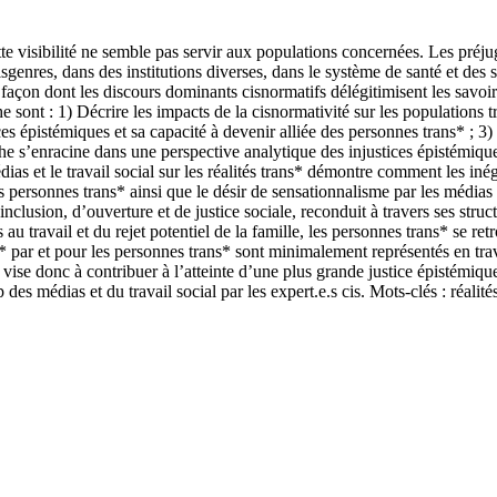
te visibilité ne semble pas servir aux populations concernées. Les préjug
genres, dans des institutions diverses, dans le système de santé et des s
façon dont les discours dominants cisnormatifs délégitimisent les savoirs t
he sont : 1) Décrire les impacts de la cisnormativité sur les populations t
ces épistémiques et sa capacité à devenir alliée des personnes trans* ; 3)
che s’enracine dans une perspective analytique des injustices épistémiqu
 et le travail social sur les réalités trans* démontre comment les inégalit
s personnes trans* ainsi que le désir de sensationnalisme par les médias o
inclusion, d’ouverture et de justice sociale, reconduit à travers ses stru
 au travail et du rejet potentiel de la famille, les personnes trans* se r
* par et pour les personnes trans* sont minimalement représentés en trav
ise donc à contribuer à l’atteinte d’une plus grande justice épistémique 
des médias et du travail social par les expert.e.s cis. Mots-clés : réalités