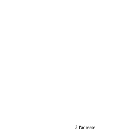
vices d'accessibilité de la bibliothèque
à l'adresse