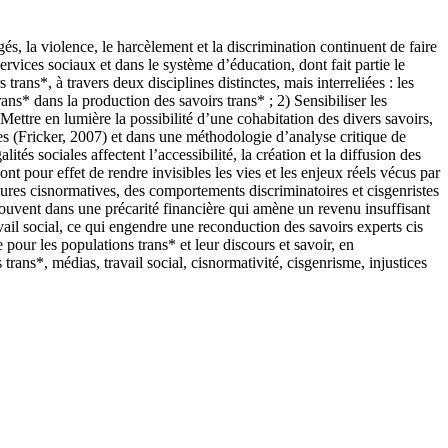
és, la violence, le harcèlement et la discrimination continuent de faire
ervices sociaux et dans le système d’éducation, dont fait partie le
rans*, à travers deux disciplines distinctes, mais interreliées : les
rans* dans la production des savoirs trans* ; 2) Sensibiliser les
 Mettre en lumière la possibilité d’une cohabitation des divers savoirs,
es (Fricker, 2007) et dans une méthodologie d’analyse critique de
és sociales affectent l’accessibilité, la création et la diffusion des
nt pour effet de rendre invisibles les vies et les enjeux réels vécus par
ctures cisnormatives, des comportements discriminatoires et cisgenristes
etrouvent dans une précarité financière qui amène un revenu insuffisant
ail social, ce qui engendre une reconduction des savoirs experts cis
pour les populations trans* et leur discours et savoir, en
 trans*, médias, travail social, cisnormativité, cisgenrisme, injustices