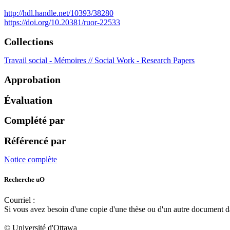
http://hdl.handle.net/10393/38280
https://doi.org/10.20381/ruor-22533
Collections
Travail social - Mémoires // Social Work - Research Papers
Approbation
Évaluation
Complété par
Référencé par
Notice complète
Recherche uO
Courriel :
ruor@uottawa.ca
Si vous avez besoin d'une copie d'une thèse ou d'un autre document 
libadapt@uottawa.ca
© Université d'Ottawa