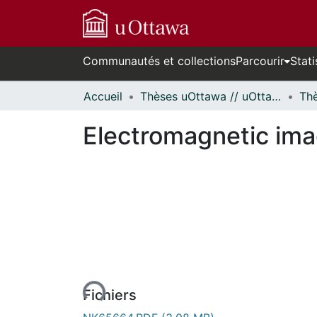
Communautés et collections
Parcourir
Stati
Accueil
Thèses uOttawa // uOttawa Theses
Electromagnetic ima
rs de chargement...
Fichiers