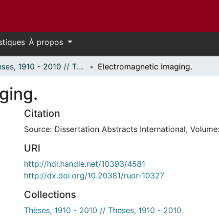
stiques
À propos
Thèses, 1910 - 2010 // Theses, 1910 - 2010
Electromagnetic imaging.
ging.
Citation
Source: Dissertation Abstracts International, Volume:
URI
http://hdl.handle.net/10393/4581
http://dx.doi.org/10.20381/ruor-10327
Collections
Thèses, 1910 - 2010 // Theses, 1910 - 2010