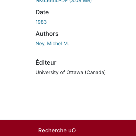
NK65664.PDF
(3.08 MB)
Date
1983
Authors
Ney, Michel M.
Éditeur
University of Ottawa (Canada)
Recherche uO