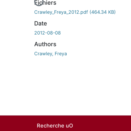
En cours de chargement...
Fichiers
Crawley_Freya_2012.pdf
(464.34 KB)
Date
2012-08-08
Authors
Crawley, Freya
Recherche uO