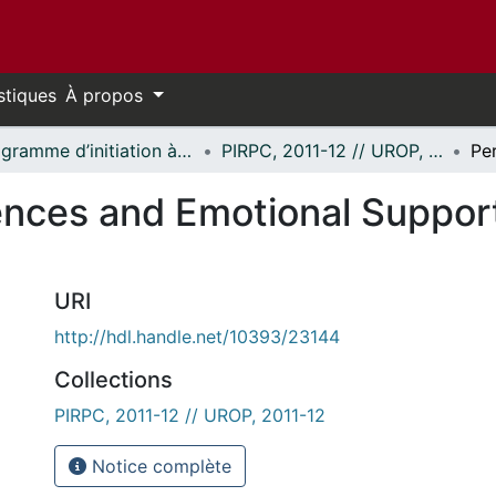
stiques
À propos
Programme d’initiation à la recherche au premier cycle (PIRPC) // Undergraduate Research Opportunity Program (UROP)
PIRPC, 2011-12 // UROP, 2011-12
nces and Emotional Supports 
URI
http://hdl.handle.net/10393/23144
Collections
PIRPC, 2011-12 // UROP, 2011-12
Notice complète