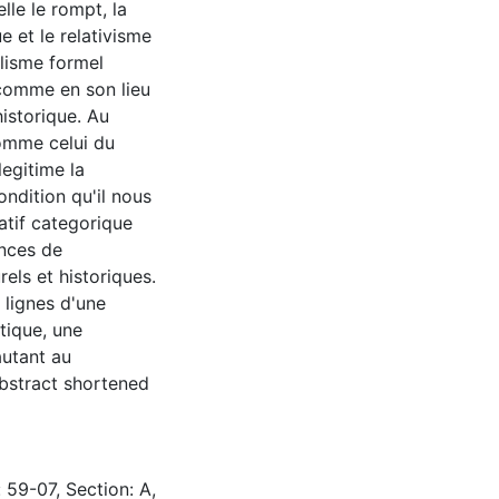
lle le rompt, la
e et le relativisme
alisme formel
n comme en son lieu
istorique. Au
comme celui du
legitime la
ondition qu'il nous
ratif categorique
ences de
rels et historiques.
 lignes d'une
tique, une
autant au
bstract shortened
 59-07, Section: A,