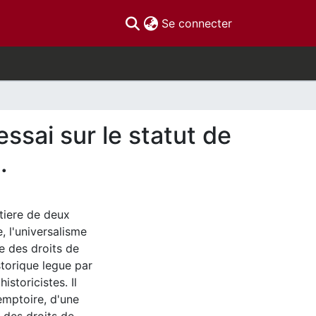
(current)
Se connecter
essai sur le statut de
.
tiere de deux
, l'universalisme
e des droits de
storique legue par
istoricistes. Il
remptoire, d'une