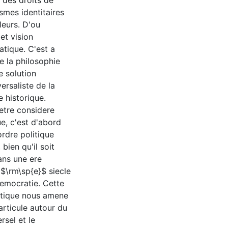
t des droits de
ismes identitaires
leurs. D'ou
et vision
atique. C'est a
e la philosophie
e solution
versaliste de la
 historique.
 etre considere
e, c'est d'abord
ordre politique
bien qu'il soit
ans une ere
II$\rm\sp{e}$ siecle
democratie. Cette
ratique nous amene
articule autour du
rsel et le