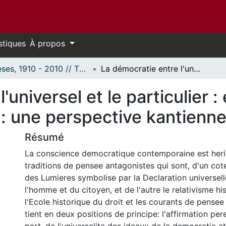
stiques
À propos
Thèses, 1910 - 2010 // Theses, 1910 - 2010
La démocratie entre l'universel et le particulier : essai sur le statut de l'idéal démocratique : une perspective kantienne.
universel et le particulier : 
 : une perspective kantienne
Résumé
La conscience democratique contemporaine est heri
traditions de pensee antagonistes qui sont, d'un cote
des Lumieres symbolise par la Declaration universell
l'homme et du citoyen, et de l'autre le relativisme hi
l'Ecole historique du droit et les courants de pensee h
tient en deux positions de principe: l'affirmation pe