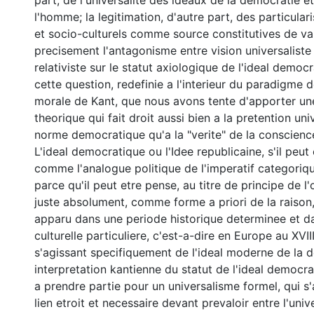
part, de l'universalite des ideaux de la democratie e
l'homme; la legitimation, d'autre part, des particular
et socio-culturels comme source constitutives de va
precisement l'antagonisme entre vision universaliste 
relativiste sur le statut axiologique de l'ideal democr
cette question, redefinie a l'interieur du paradigme d
morale de Kant, que nous avons tente d'apporter un
theorique qui fait droit aussi bien a la pretention uni
norme democratique qu'a la "verite" de la conscience
L'ideal democratique ou l'Idee republicaine, s'il peut
comme l'analogue politique de l'imperatif categoriqu
parce qu'il peut etre pense, au titre de principe de l'
juste absolument, comme forme a priori de la raison, 
apparu dans une periode historique determinee et d
culturelle particuliere, c'est-a-dire en Europe au XVI
s'agissant specifiquement de l'ideal moderne de la 
interpretation kantienne du statut de l'ideal democ
a prendre partie pour un universalisme formel, qui s'
lien etroit et necessaire devant prevaloir entre l'unive