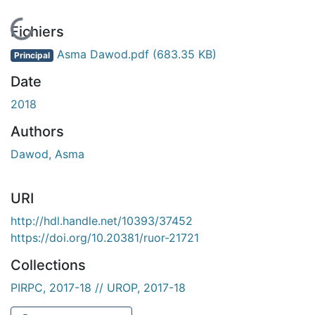
En cours de chargement...
Fichiers
Asma Dawod.pdf
(683.35 KB)
Principal
Date
2018
Authors
Dawod, Asma
URI
http://hdl.handle.net/10393/37452
https://doi.org/10.20381/ruor-21721
Collections
PIRPC, 2017-18 // UROP, 2017-18