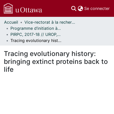
(c
Se connecter
Accueil
Vice-rectorat à la recherche // Office of the V-P, Research
Communautés
Programme d’initiation à la recherche au premier cycle (PIRPC) // Undergraduate Research Opportunity Program (UROP)
et collections
PIRPC, 2017-18 // UROP, 2017-18
Parcourir
Tracing evolutionary history: bringing extinct proteins back to life
Statistiques
À propos
Tracing evolutionary history:
bringing extinct proteins back to
life