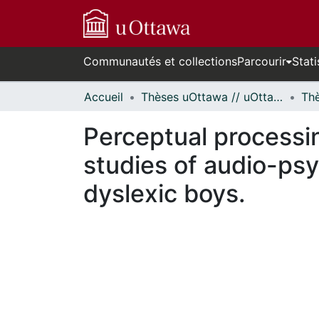
Communautés et collections
Parcourir
Stati
Accueil
Thèses uOttawa // uOttawa Theses
Perceptual processin
studies of audio-psy
dyslexic boys.