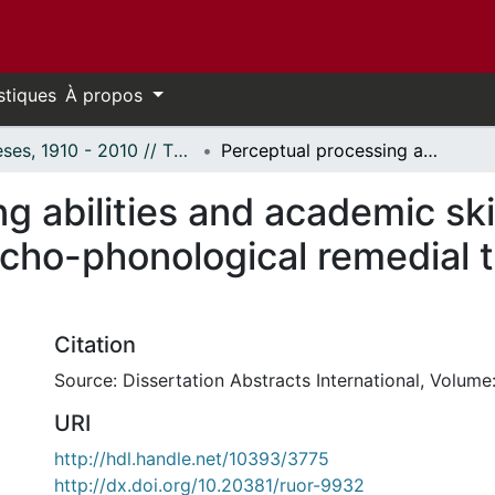
stiques
À propos
Thèses, 1910 - 2010 // Theses, 1910 - 2010
Perceptual processing abilities and academic skills intensive case studies of audio-psycho-phonological remedial training with five dyslexic boys.
g abilities and academic ski
cho-phonological remedial tr
Citation
Source: Dissertation Abstracts International, Volume:
URI
http://hdl.handle.net/10393/3775
http://dx.doi.org/10.20381/ruor-9932