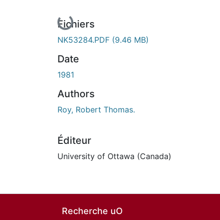
En cours de chargement...
Fichiers
NK53284.PDF
(9.46 MB)
Date
1981
Authors
Roy, Robert Thomas.
Éditeur
University of Ottawa (Canada)
Recherche uO