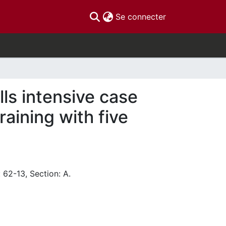
(current)
Se connecter
lls intensive case
aining with five
 62-13, Section: A.