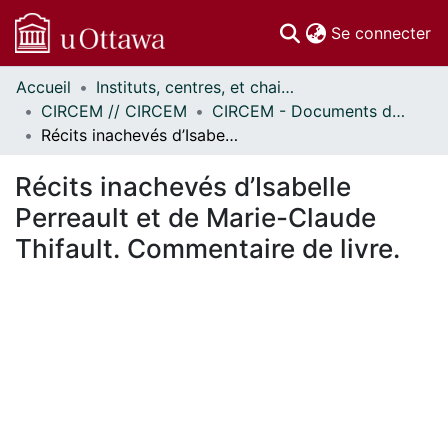
(c
Se connecter
Accueil
Instituts, centres, et chaires de recherche // Research Institutes, Centres, and Chairs
Communautés
CIRCEM // CIRCEM
CIRCEM - Documents de travail // CIRCEM - Working Papers
et collections
Récits inachevés d’Isabelle Perreault et de Marie-Claude Thifault. Commentaire de livre.
Parcourir
Statistiques
Récits inachevés d’Isabelle
À propos
Perreault et de Marie-Claude
Thifault. Commentaire de livre.