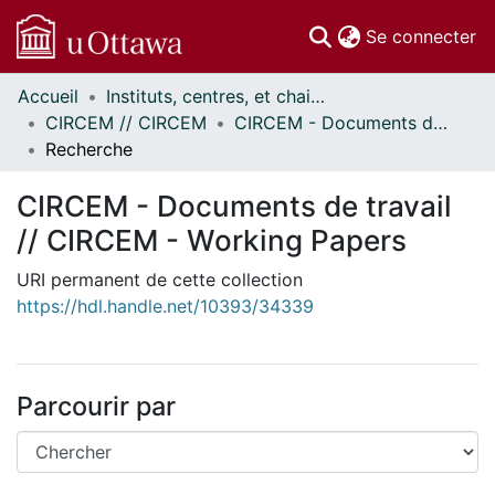
(c
Se connecter
Accueil
Instituts, centres, et chaires de recherche // Research Institutes, Centres, and Chairs
Communautés
CIRCEM // CIRCEM
CIRCEM - Documents de travail // CIRCEM - Working Papers
et collections
Recherche
Parcourir
Statistiques
CIRCEM - Documents de travail
À propos
// CIRCEM - Working Papers
URI permanent de cette collection
https://hdl.handle.net/10393/34339
Parcourir par