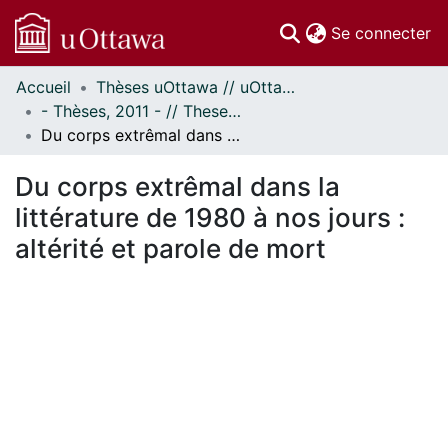
(c
Se connecter
Accueil
Thèses uOttawa // uOttawa Theses
Communautés
- Thèses, 2011 - // Theses, 2011 -
et collections
Du corps extrêmal dans la littérature de 1980 à nos jours : altérité et parole de mort
Parcourir
Statistiques
Du corps extrêmal dans la
À propos
littérature de 1980 à nos jours :
altérité et parole de mort