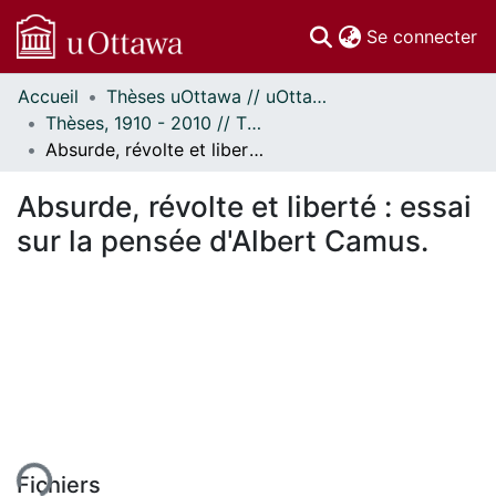
(c
Se connecter
Accueil
Thèses uOttawa // uOttawa Theses
Communautés
Thèses, 1910 - 2010 // Theses, 1910 - 2010
et collections
Absurde, révolte et liberté : essai sur la pensée d'Albert Camus.
Parcourir
Statistiques
Absurde, révolte et liberté : essai
À propos
sur la pensée d'Albert Camus.
Fichiers