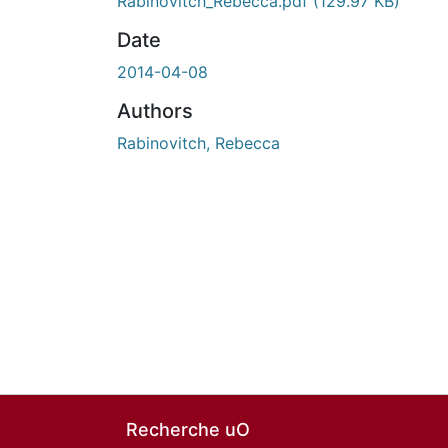
Rabinovitch_Rebecca.pdf
(129.97 KB)
Date
2014-04-08
Authors
Rabinovitch, Rebecca
Recherche uO