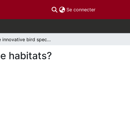
(current)
Se connecter
Are innovative bird species more able to use edge habitats?
ge habitats?