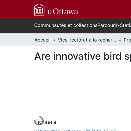
Communautés et collections
Parcourir
Stati
Accueil
Vice-rectorat à la recherche // Office of the V-P, Research
Are innovative bird 
En cours de chargement...
Fichiers