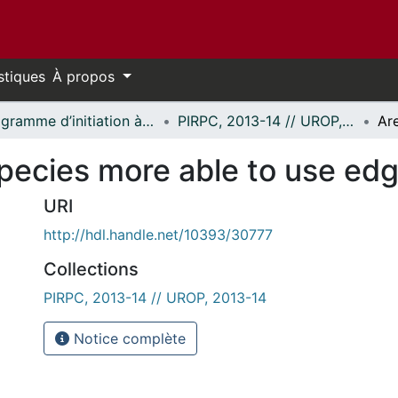
stiques
À propos
Programme d’initiation à la recherche au premier cycle (PIRPC) // Undergraduate Research Opportunity Program (UROP)
PIRPC, 2013-14 // UROP, 2013-14
species more able to use ed
URI
http://hdl.handle.net/10393/30777
Collections
PIRPC, 2013-14 // UROP, 2013-14
Notice complète