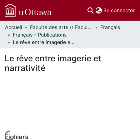
(c
Se connecter
Accueil
Faculté des arts // Faculty of Arts
Français
Communautés
Français - Publications
et collections
Le rêve entre imagerie et narrativité
Parcourir
Statistiques
Le rêve entre imagerie et
À propos
narrativité
En cours de chargement...
Fichiers