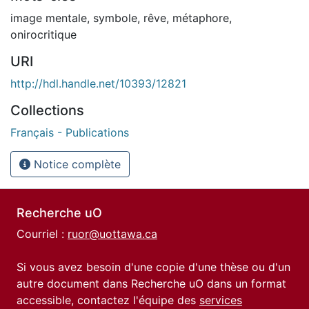
image mentale
,
symbole
,
rêve
,
métaphore
,
onirocritique
URI
http://hdl.handle.net/10393/12821
Collections
Français - Publications
Notice complète
Recherche uO
Courriel :
ruor@uottawa.ca
Si vous avez besoin d'une copie d'une thèse ou d'un
autre document dans Recherche uO dans un format
accessible, contactez l'équipe des
services