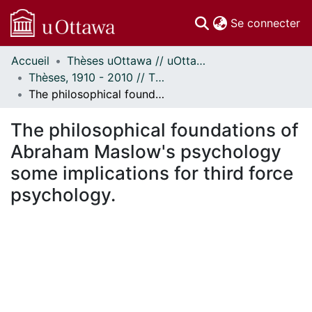
(c
Se connecter
Accueil
Thèses uOttawa // uOttawa Theses
Communautés
Thèses, 1910 - 2010 // Theses, 1910 - 2010
et collections
The philosophical foundations of Abraham Maslow's psychology some implications for third force psychology.
Parcourir
Statistiques
The philosophical foundations of
À propos
Abraham Maslow's psychology
some implications for third force
psychology.
En cours de chargement...