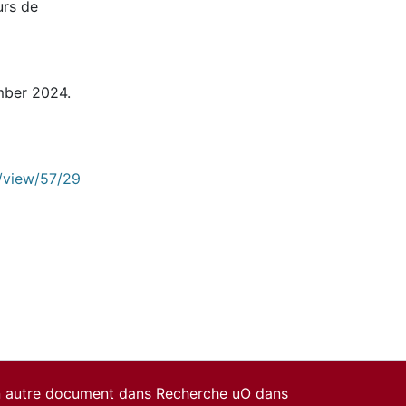
urs de
ember 2024.
e/view/57/29
un autre document dans Recherche uO dans