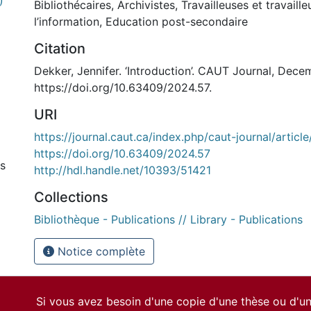
)
Bibliothécaires
,
Archivistes
,
Travailleuses et travaille
l’information
,
Education post-secondaire
Citation
Dekker, Jennifer. ‘Introduction’. CAUT Journal, Dec
https://doi.org/10.63409/2024.57.
URI
https://journal.caut.ca/index.php/caut-journal/articl
https://doi.org/10.63409/2024.57
rs
http://hdl.handle.net/10393/51421
Collections
l
Bibliothèque - Publications // Library - Publications
Notice complète
Si vous avez besoin d'une copie d'une thèse ou d'