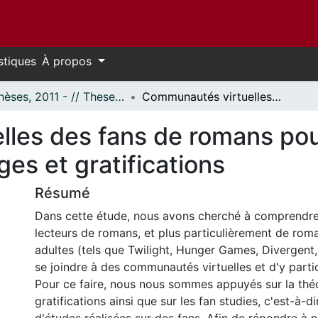
stiques
À propos
- Thèses, 2011 - // Theses, 2011 -
Communautés virtuelles des fans de romans pour jeunes adultes ̶ une analyse des usages et gratifications
les des fans de romans pour
es et gratifications
Résumé
Dans cette étude, nous avons cherché à comprendre
lecteurs de romans, et plus particulièrement de rom
adultes (tels que Twilight, Hunger Games, Divergent,
se joindre à des communautés virtuelles et d'y parti
Pour ce faire, nous nous sommes appuyés sur la thé
gratifications ainsi que sur les fan studies, c'est-à-d