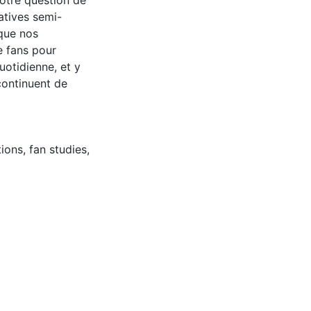
notre question de
atives semi-
 que nos
e fans pour
otidienne, et y
 continuent de
tions
,
fan studies
,