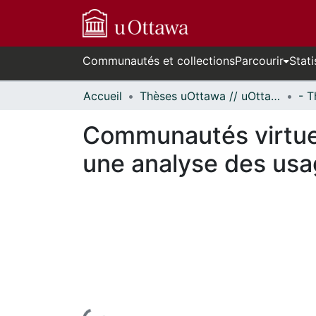
Communautés et collections
Parcourir
Stati
Accueil
Thèses uOttawa // uOttawa Theses
Communautés virtuel
une analyse des usag