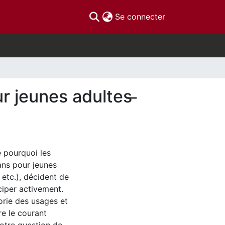
(current)
Se connecter
 jeunes adultes ̶
 pourquoi les
ans pour jeunes
 etc.), décident de
ciper activement.
orie des usages et
ire le courant