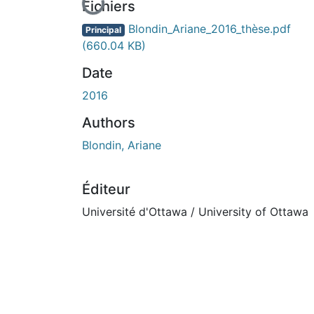
En cours de chargement...
Fichiers
Blondin_Ariane_2016_thèse.pdf
Principal
(660.04 KB)
Date
2016
Authors
Blondin, Ariane
Éditeur
Université d'Ottawa / University of Ottawa