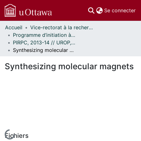
(c
Se connecter
Accueil
Vice-rectorat à la recherche // Office of the V-P, Research
Communautés
Programme d’initiation à la recherche au premier cycle (PIRPC) // Undergraduate Research Opportunity Program (UROP)
et collections
PIRPC, 2013-14 // UROP, 2013-14
Parcourir
Synthesizing molecular magnets
Statistiques
À propos
Synthesizing molecular magnets
En cours de chargement...
Fichiers