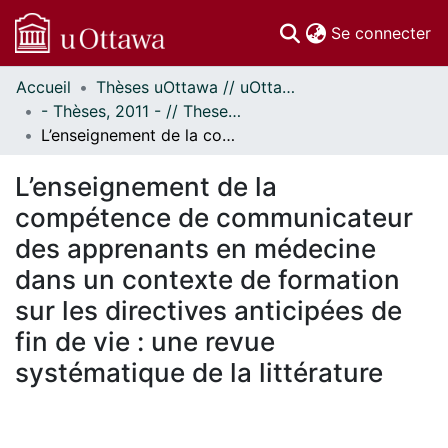
(c
Se connecter
Accueil
Thèses uOttawa // uOttawa Theses
Communautés
- Thèses, 2011 - // Theses, 2011 -
et collections
L’enseignement de la compétence de communicateur des apprenants en médecine dans un contexte de formation sur les directives anticipées de fin de vie : une revue systématique de la littérature
Parcourir
Statistiques
L’enseignement de la
À propos
compétence de communicateur
des apprenants en médecine
dans un contexte de formation
sur les directives anticipées de
fin de vie : une revue
systématique de la littérature