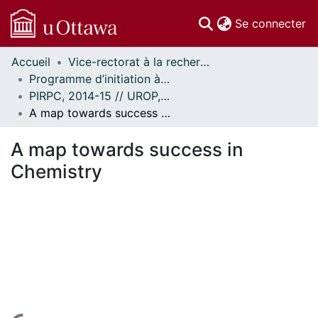
(c
Se connecter
Accueil
Vice-rectorat à la recherche // Office of the V-P, Research
Communautés
Programme d’initiation à la recherche au premier cycle (PIRPC) // Undergraduate Research Opportunity Program (UROP)
et collections
PIRPC, 2014-15 // UROP, 2014-15
Parcourir
A map towards success in Chemistry
Statistiques
À propos
A map towards success in
Chemistry