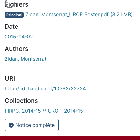
En cours de chargement...
Fichiers
Zidan, Montserrat_UROP Poster.pdf
(3.21 MB)
Principal
Date
2015-04-02
Authors
Zidan, Montserrat
URI
http://hdl.handle.net/10393/32724
Collections
PIRPC, 2014-15 // UROP, 2014-15
Notice complète