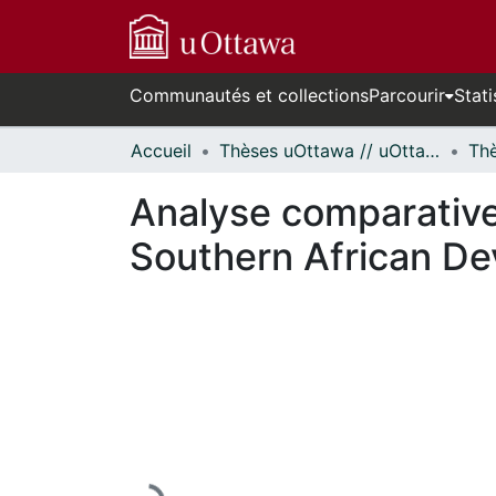
Communautés et collections
Parcourir
Stati
Accueil
Thèses uOttawa // uOttawa Theses
Analyse comparative 
Southern African D
En cours de chargement...