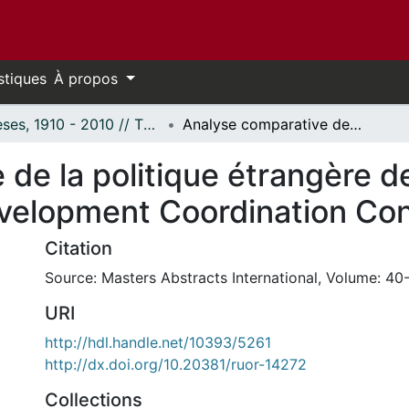
stiques
À propos
Thèses, 1910 - 2010 // Theses, 1910 - 2010
Analyse comparative de la politique étrangère des pays de la Southern African Development Coordination Conference (SADCC).
de la politique étrangère d
evelopment Coordination Co
Citation
Source: Masters Abstracts International, Volume: 40-
URI
http://hdl.handle.net/10393/5261
http://dx.doi.org/10.20381/ruor-14272
Collections