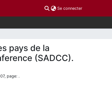
(current)
Se connecter
es pays de la
nference (SADCC).
07, page: .