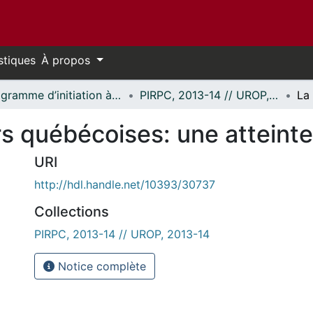
stiques
À propos
Programme d’initiation à la recherche au premier cycle (PIRPC) // Undergraduate Research Opportunity Program (UROP)
PIRPC, 2013-14 // UROP, 2013-14
s québécoises: une atteinte
URI
http://hdl.handle.net/10393/30737
Collections
PIRPC, 2013-14 // UROP, 2013-14
Notice complète