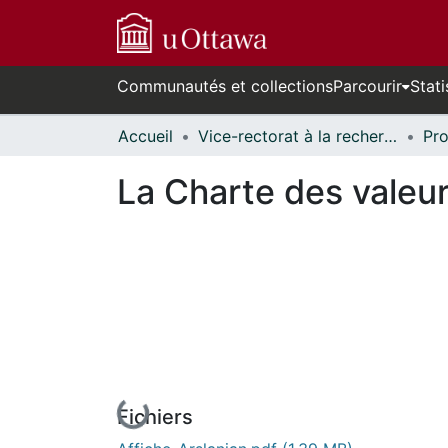
Communautés et collections
Parcourir
Stati
Accueil
Vice-rectorat à la recherche // Office of the V-P, Research
La Charte des valeur
En cours de chargement...
Fichiers