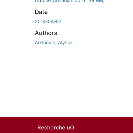
Affiche_Arslanian.pdf
(1.39 MB)
Date
2014-04-07
Authors
Arslanian, Alyssa
Recherche uO