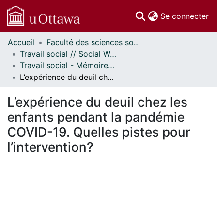
(c
Se connecter
Accueil
Faculté des sciences sociales // Faculty of Social Sciences
Communautés
Travail social // Social Work
et collections
Travail social - Mémoires // Social Work - Research Papers
Parcourir
L’expérience du deuil chez les enfants pendant la pandémie COVID-19. Quelles pistes pour l’intervention?
Statistiques
À propos
L’expérience du deuil chez les
enfants pendant la pandémie
COVID-19. Quelles pistes pour
l’intervention?