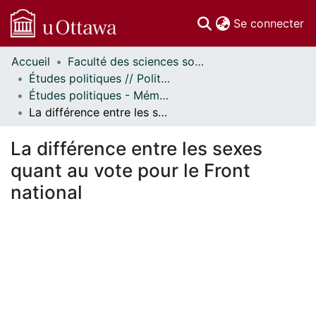
(c
Se connecter
Accueil
Faculté des sciences sociales // Faculty of Social Sciences
Communautés
Études politiques // Political Studies
et collections
Études politiques - Mémoires // Political Studies - Research Papers
Parcourir
La différence entre les sexes quant au vote pour le Front national
Statistiques
À propos
La différence entre les sexes
quant au vote pour le Front
national
En cours de chargement...