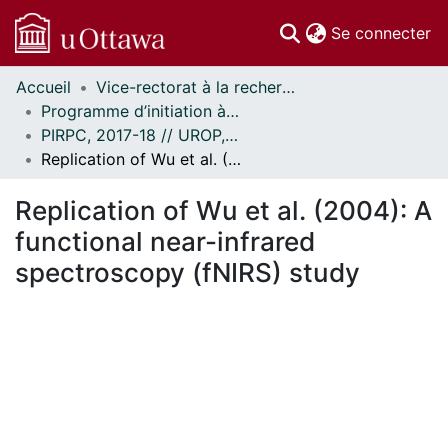
(c
Se connecter
Accueil
Vice-rectorat à la recherche // Office of the V-P, Research
Communautés
Programme d’initiation à la recherche au premier cycle (PIRPC) // Undergraduate Research Opportunity Program (UROP)
et collections
PIRPC, 2017-18 // UROP, 2017-18
Parcourir
Replication of Wu et al. (2004): A functional near-infrared spectroscopy (fNIRS) study
Statistiques
À propos
Replication of Wu et al. (2004): A
functional near-infrared
spectroscopy (fNIRS) study