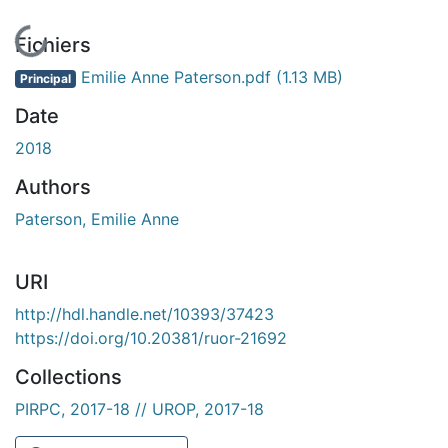
En cours de chargement...
Fichiers
Emilie Anne Paterson.pdf
(1.13 MB)
Principal
Date
2018
Authors
Paterson, Emilie Anne
URI
http://hdl.handle.net/10393/37423
https://doi.org/10.20381/ruor-21692
Collections
PIRPC, 2017-18 // UROP, 2017-18