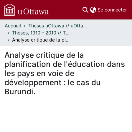
(c
Se connecter
Accueil
Thèses uOttawa // uOttawa Theses
Communautés
Thèses, 1910 - 2010 // Theses, 1910 - 2010
et collections
Analyse critique de la planification de l'éducation dans les pays en voie de développement : le cas du Burundi.
Parcourir
Statistiques
Analyse critique de la
À propos
planification de l'éducation dans
les pays en voie de
développement : le cas du
Burundi.