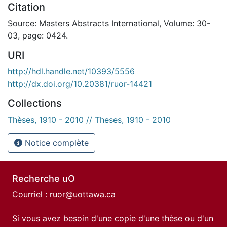
Citation
Source: Masters Abstracts International, Volume: 30-
03, page: 0424.
URI
http://hdl.handle.net/10393/5556
http://dx.doi.org/10.20381/ruor-14421
Collections
Thèses, 1910 - 2010 // Theses, 1910 - 2010
Notice complète
Recherche uO
Courriel :
ruor@uottawa.ca
Si vous avez besoin d'une copie d'une thèse ou d'un