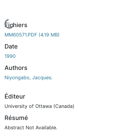
En cours de chargement...
Fichiers
MM60571.PDF
(4.19 MB)
Date
1990
Authors
Niyongabo, Jacques.
Éditeur
University of Ottawa (Canada)
Résumé
Abstract Not Available.