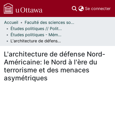
(c
Se connecter
Accueil
Faculté des sciences sociales // Faculty of Social Sciences
Communautés
Études politiques // Political Studies
et collections
Études politiques - Mémoires // Political Studies - Research Papers
Parcourir
L'architecture de défense Nord-Américaine: le Nord à l'ère du terrorisme et des menaces asymétriques
Statistiques
À propos
L'architecture de défense Nord-
Américaine: le Nord à l'ère du
terrorisme et des menaces
asymétriques