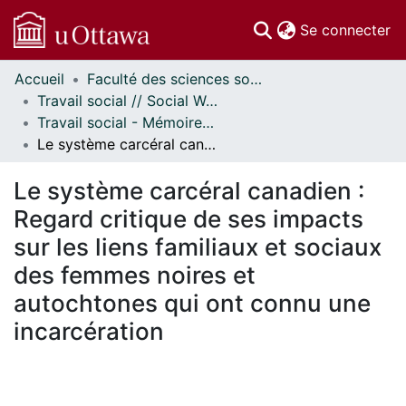
(c
Se connecter
Accueil
Faculté des sciences sociales // Faculty of Social Sciences
Communautés
Travail social // Social Work
et collections
Travail social - Mémoires // Social Work - Research Papers
Parcourir
Le système carcéral canadien : Regard critique de ses impacts sur les liens familiaux et sociaux des femmes noires et autochtones qui ont connu une incarcération
Statistiques
À propos
Le système carcéral canadien :
Regard critique de ses impacts
sur les liens familiaux et sociaux
des femmes noires et
autochtones qui ont connu une
incarcération