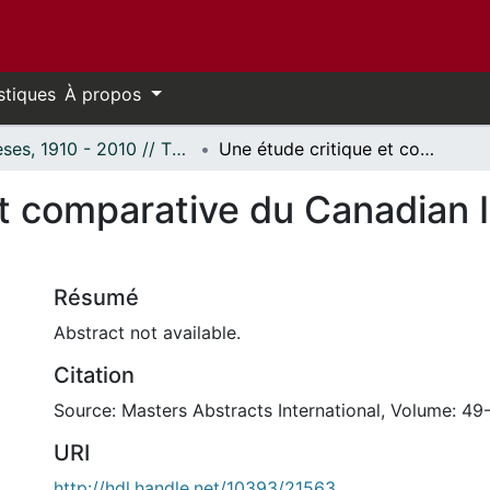
stiques
À propos
Thèses, 1910 - 2010 // Theses, 1910 - 2010
Une étude critique et comparative du Canadian Intelligence Examination
t comparative du Canadian I
Résumé
Abstract not available.
Citation
Source: Masters Abstracts International, Volume: 49
URI
http://hdl.handle.net/10393/21563