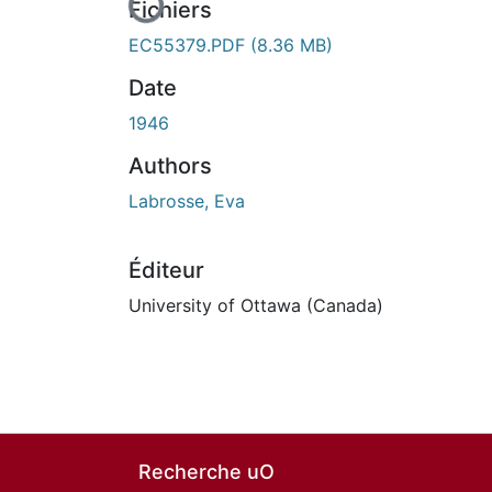
En cours de chargement...
Fichiers
EC55379.PDF
(8.36 MB)
Date
1946
Authors
Labrosse, Eva
Éditeur
University of Ottawa (Canada)
Recherche uO