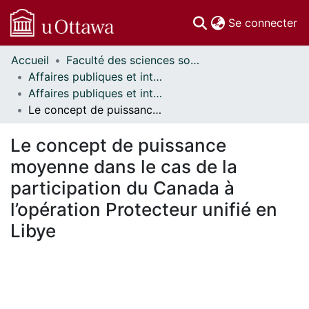
(c
Se connecter
Accueil
Faculté des sciences sociales // Faculty of Social Sciences
Communautés
Affaires publiques et internationales // Public and International Affairs
et collections
Affaires publiques et internationales - Mémoires // Public and International Affairs - Research Papers
Parcourir
Le concept de puissance moyenne dans le cas de la participation du Canada à l’opération Protecteur unifié en Libye
Statistiques
À propos
Le concept de puissance
moyenne dans le cas de la
participation du Canada à
l’opération Protecteur unifié en
Libye