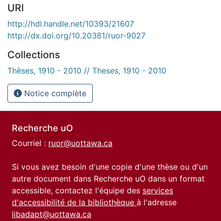
URI
http://hdl.handle.net/10393/21607
http://dx.doi.org/10.20381/ruor-9027
Collections
Thèses, 1910 - 2010 // Theses, 1910 - 2010
Notice complète
Recherche uO
Courriel :
ruor@uottawa.ca
Si vous avez besoin d'une copie d'une thèse ou d'un
autre document dans Recherche uO dans un format
accessible, contactez l'équipe des
services
d'accessibilité de la bibliothèque
à l'adresse
libadapt@uottawa.ca