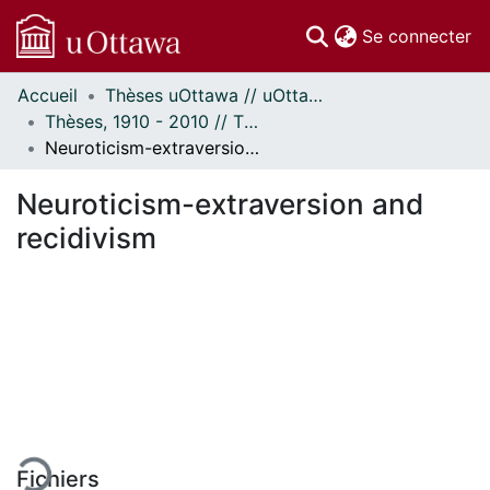
(c
Se connecter
Accueil
Thèses uOttawa // uOttawa Theses
Communautés
Thèses, 1910 - 2010 // Theses, 1910 - 2010
et collections
Neuroticism-extraversion and recidivism
Parcourir
Statistiques
Neuroticism-extraversion and
À propos
recidivism
ment...
Fichiers