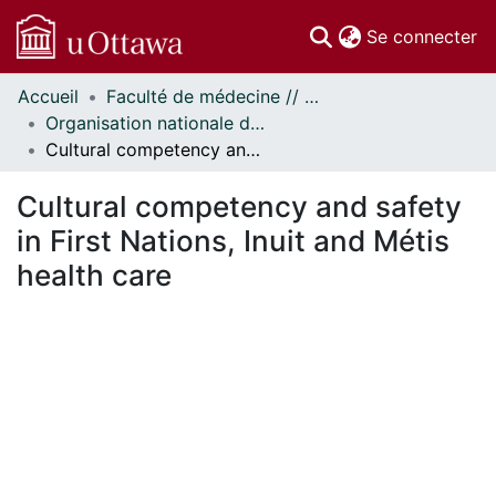
(c
Se connecter
Accueil
Faculté de médecine // Faculty of Medicine
Communautés
Organisation nationale de la santé autochtone // National Aboriginal Health Organization
et collections
Cultural competency and safety in First Nations, Inuit and Métis health care
Parcourir
Statistiques
Cultural competency and safety
À propos
in First Nations, Inuit and Métis
health care