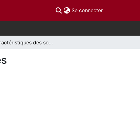
(current)
Se connecter
Caractéristiques des souris mutantes spontanées
es