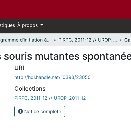
stiques
À propos
Programme d’initiation à la recherche au premier cycle (PIRPC) // Undergraduate Research Opportunity Program (UROP)
PIRPC, 2011-12 // UROP, 2011-12
s souris mutantes spontané
URI
http://hdl.handle.net/10393/23050
Collections
PIRPC, 2011-12 // UROP, 2011-12
Notice complète