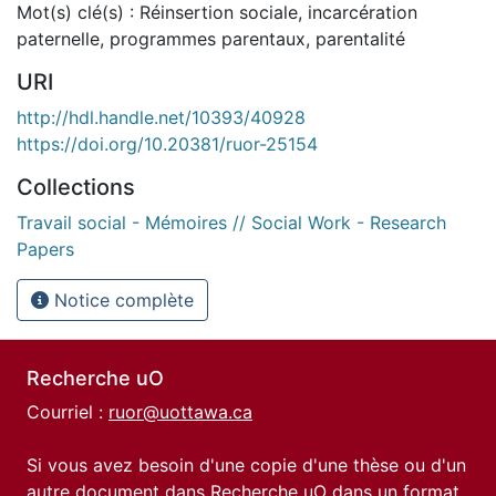
Mot(s) clé(s) : Réinsertion sociale, incarcération
paternelle, programmes parentaux, parentalité
URI
http://hdl.handle.net/10393/40928
https://doi.org/10.20381/ruor-25154
Collections
Travail social - Mémoires // Social Work - Research
Papers
Notice complète
Recherche uO
Courriel :
ruor@uottawa.ca
Si vous avez besoin d'une copie d'une thèse ou d'un
autre document dans Recherche uO dans un format