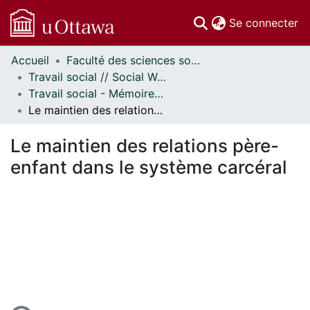
(c
Se connecter
Accueil
Faculté des sciences sociales // Faculty of Social Sciences
Communautés
Travail social // Social Work
et collections
Travail social - Mémoires // Social Work - Research Papers
Parcourir
Le maintien des relations père-enfant dans le système carcéral
Statistiques
À propos
Le maintien des relations père-
enfant dans le système carcéral