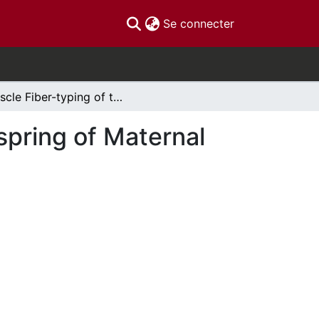
(current)
Se connecter
Muscle Fiber-typing of the tibialis anterior in Offspring of Maternal Overnutrition Mice
fspring of Maternal