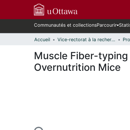
Communautés et collections
Parcourir
Stati
Accueil
Vice-rectorat à la recherche // Office of the V-P, Research
Muscle Fiber-typing o
Overnutrition Mice
n cours de chargement...