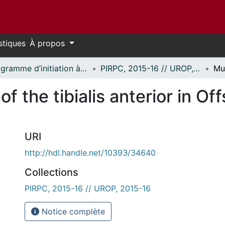
stiques
À propos
Programme d’initiation à la recherche au premier cycle (PIRPC) // Undergraduate Research Opportunity Program (UROP)
PIRPC, 2015-16 // UROP, 2015-16
f the tibialis anterior in Of
URI
http://hdl.handle.net/10393/34640
Collections
PIRPC, 2015-16 // UROP, 2015-16
Notice complète