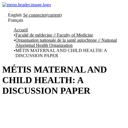
English
Se connecter
(current)
Français
Communautés
Accueil
et collections
Faculté de médecine // Faculty of Medicine
Parcourir
Organisation nationale de la santé autochtone // National
Statistiques
Aboriginal Health Organization
MÉTIS MATERNAL AND CHILD HEALTH: A
À
À
DISCUSSION PAPER
propos
propos
de
Recherche
MÉTIS MATERNAL AND
uO
Comment
CHILD HEALTH: A
soumettre
votre
DISCUSSION PAPER
thèse
Comment
déposer
votre
recherche
Politiques
et