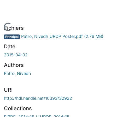
En cours de chargement...
Fichiers
Patro, Nivedh_UROP Poster.pdf
(2.76 MB)
Principal
Date
2015-04-02
Authors
Patro, Nivedh
URI
http://hdl.handle.net/10393/32922
Collections
PIRPC, 2014-15 // UROP, 2014-15