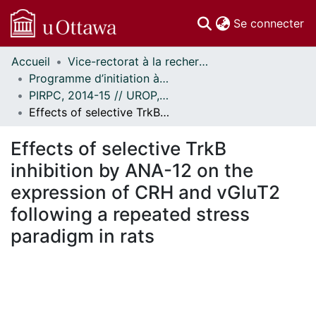
(c
Se connecter
Accueil
Vice-rectorat à la recherche // Office of the V-P, Research
Communautés
Programme d’initiation à la recherche au premier cycle (PIRPC) // Undergraduate Research Opportunity Program (UROP)
et collections
PIRPC, 2014-15 // UROP, 2014-15
Parcourir
Effects of selective TrkB inhibition by ANA-12 on the expression of CRH and vGluT2 following a repeated stress paradigm in rats
Statistiques
À propos
Effects of selective TrkB
inhibition by ANA-12 on the
expression of CRH and vGluT2
following a repeated stress
paradigm in rats