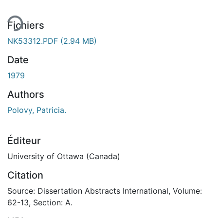
ent...
Fichiers
NK53312.PDF
(2.94 MB)
Date
1979
Authors
Polovy, Patricia.
Éditeur
University of Ottawa (Canada)
Citation
Source: Dissertation Abstracts International, Volume:
62-13, Section: A.