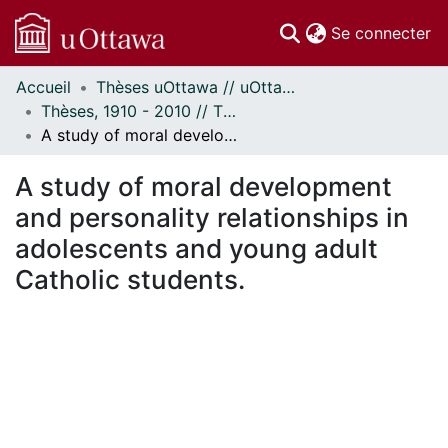
(c
Se connecter
Accueil
Thèses uOttawa // uOttawa Theses
Communautés
Thèses, 1910 - 2010 // Theses, 1910 - 2010
et collections
A study of moral development and personality relationships in adolescents and young adult Catholic students.
Parcourir
Statistiques
A study of moral development
À propos
and personality relationships in
adolescents and young adult
Catholic students.