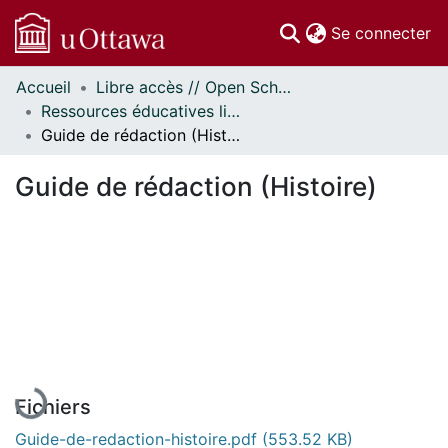
(c
Se connecter
Accueil
Libre accès // Open Scholarship
Communautés
Ressources éducatives libres (REL) // Open Educational Resources (OER)
et collections
Guide de rédaction (Histoire)
Parcourir
Statistiques
Guide de rédaction (Histoire)
À propos
En cours de chargement...
Fichiers
Guide-de-redaction-histoire.pdf
(553.52 KB)