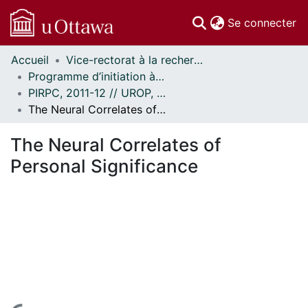
(c
Se connecter
Accueil
Vice-rectorat à la recherche // Office of the V-P, Research
Communautés
Programme d’initiation à la recherche au premier cycle (PIRPC) // Undergraduate Research Opportunity Program (UROP)
et collections
PIRPC, 2011-12 // UROP, 2011-12
Parcourir
The Neural Correlates of Personal Significance
Statistiques
À propos
The Neural Correlates of
Personal Significance