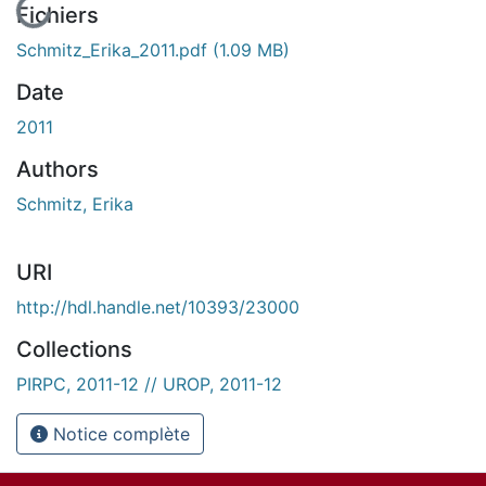
En cours de chargement...
Fichiers
Schmitz_Erika_2011.pdf
(1.09 MB)
Date
2011
Authors
Schmitz, Erika
URI
http://hdl.handle.net/10393/23000
Collections
PIRPC, 2011-12 // UROP, 2011-12
Notice complète