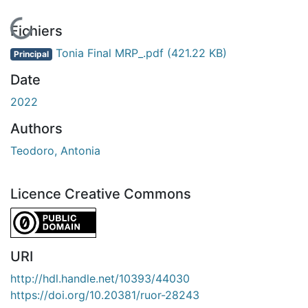
En cours de chargement...
Fichiers
Tonia Final MRP_.pdf
(421.22 KB)
Principal
Date
2022
Authors
Teodoro, Antonia
Licence Creative Commons
CC0 1.0 Universal
URI
http://hdl.handle.net/10393/44030
https://doi.org/10.20381/ruor-28243