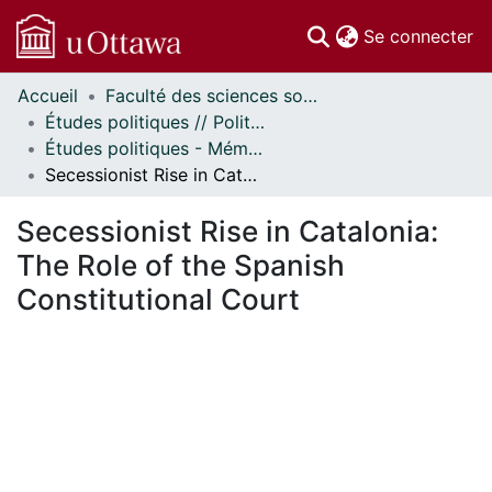
(c
Se connecter
Accueil
Faculté des sciences sociales // Faculty of Social Sciences
Communautés
Études politiques // Political Studies
et collections
Études politiques - Mémoires // Political Studies - Research Papers
Parcourir
Secessionist Rise in Catalonia: The Role of the Spanish Constitutional Court
Statistiques
À propos
Secessionist Rise in Catalonia:
The Role of the Spanish
Constitutional Court