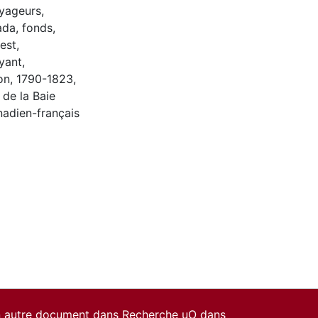
yageurs
,
ada
,
fonds
,
est
,
yant
,
on
,
1790-1823
,
de la Baie
adien-français
un autre document dans Recherche uO dans