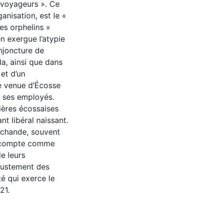
 voyageurs ». Ce
anisation, est le «
es orphelins »
n exergue l’atypie
onjoncture de
, ainsi que dans
et d’un
e venue d’Écosse
c ses employés.
ières écossaises
t libéral naissant.
rchande, souvent
e compte comme
e leurs
ajustement des
té qui exerce le
21.