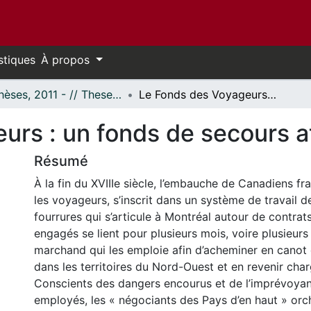
stiques
À propos
- Thèses, 2011 - // Theses, 2011 -
Le Fonds des Voyageurs : un fonds de secours atypique, 1790-1823
urs : un fonds de secours 
Résumé
À la fin du XVIIIe siècle, l’embauche de Canadiens f
les voyageurs, s’inscrit dans un système de travail de
fourrures qui s’articule à Montréal autour de contrats
engagés se lient pour plusieurs mois, voire plusieur
marchand qui les emploie afin d’acheminer en canot
dans les territoires du Nord-Ouest et en revenir char
Conscients des dangers encourus et de l’imprévoyan
employés, les « négociants des Pays d’en haut » orc