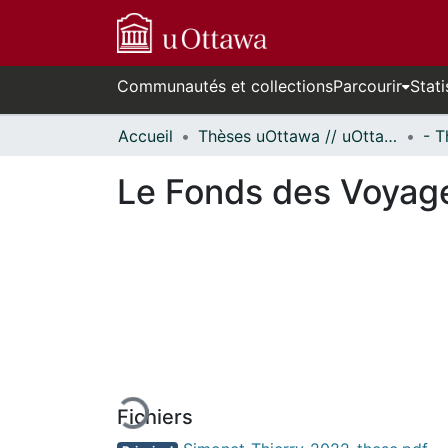
Communautés et collections
Parcourir
Stati
Accueil
Thèses uOttawa // uOttawa Theses
Le Fonds des Voyage
En cours de chargement...
Fichiers