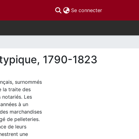
(current)
Se connecter
atypique, 1790-1823
rançais, surnommés
 la traite des
 notariés. Les
s années à un
 des marchandises
gé de pelleteries.
ce de leurs
hestrent une