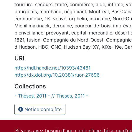
fourrure
,
secours
,
traite
,
commerce
,
aide
,
infirme
,
vo
bourgeois
,
marchand
,
négociant
,
Montréal
,
Bas-Can
économique
,
1%
,
veuve
,
orphelin
,
infortune
,
Nord-Ou
Michilimakinack
,
derouine
,
coureur-de-bois
,
imprévo
bienveillance
,
prévoyant
,
capital
,
mercantile
,
déserti
1821
,
fusion
,
Compagnie du Nord-Ouest
,
Compagnie 
d'Hudson
,
HBC
,
CNO
,
Hudson Bay
,
XY
,
XIXe
,
19e
,
Can
URI
http://hdl.handle.net/10393/43481
http://dx.doi.org/10.20381/ruor-27696
Collections
- Thèses, 2011 - // Theses, 2011 -
Notice complète
Si vous avez besoin d'une copie d'une thèse ou d'