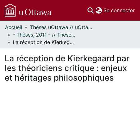
(c
Se connecter
Accueil
Thèses uOttawa // uOttawa Theses
Communautés
- Thèses, 2011 - // Theses, 2011 -
et collections
La réception de Kierkegaard par les théoriciens critique : enjeux et héritages philosophiques
Parcourir
Statistiques
La réception de Kierkegaard par
À propos
les théoriciens critique : enjeux
et héritages philosophiques