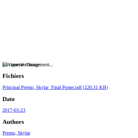
En cours de chargement...
Fichiers
Principal
Premo, Skylar_Final Poster.pdf
(220.31 KB)
Date
2017-03-23
Authors
Premo, Skylar