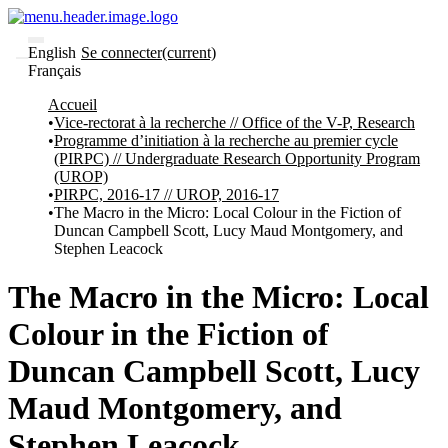
English
Se connecter
(current)
Français
Communautés
Accueil
et collections
Vice-rectorat à la recherche // Office of the V-P, Research
Parcourir
Programme d’initiation à la recherche au premier cycle
Statistiques
(PIRPC) // Undergraduate Research Opportunity Program
(UROP)
À
À
PIRPC, 2016-17 // UROP, 2016-17
propos
propos
The Macro in the Micro: Local Colour in the Fiction of
de
Duncan Campbell Scott, Lucy Maud Montgomery, and
Recherche
Stephen Leacock
uO
Comment
soumettre
The Macro in the Micro: Local
votre
thèse
Colour in the Fiction of
Comment
déposer
Duncan Campbell Scott, Lucy
votre
recherche
Maud Montgomery, and
Politiques
et
Stephen Leacock