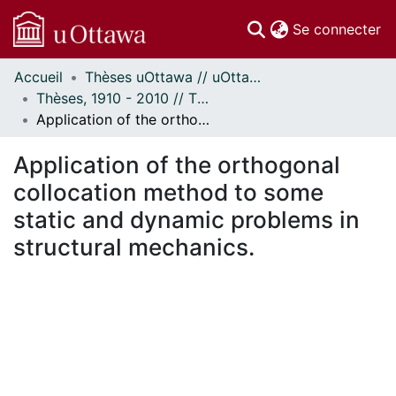
(c
Se connecter
Accueil
Thèses uOttawa // uOttawa Theses
Communautés
Thèses, 1910 - 2010 // Theses, 1910 - 2010
et collections
Application of the orthogonal collocation method to some static and dynamic problems in structural mechanics.
Parcourir
Statistiques
Application of the orthogonal
À propos
collocation method to some
static and dynamic problems in
structural mechanics.