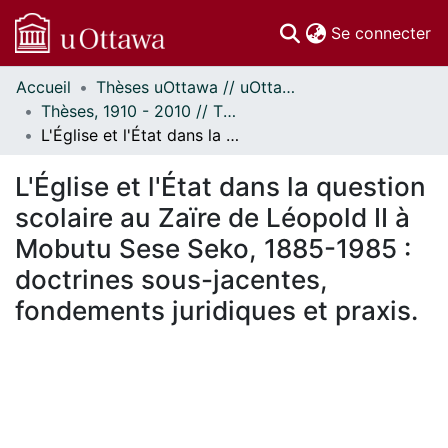
(c
Se connecter
Accueil
Thèses uOttawa // uOttawa Theses
Communautés
Thèses, 1910 - 2010 // Theses, 1910 - 2010
et collections
L'Église et l'État dans la question scolaire au Zaïre de Léopold II à Mobutu Sese Seko, 1885-1985 : doctrines sous-jacentes, fondements juridiques et praxis.
Parcourir
Statistiques
L'Église et l'État dans la question
À propos
scolaire au Zaïre de Léopold II à
Mobutu Sese Seko, 1885-1985 :
doctrines sous-jacentes,
fondements juridiques et praxis.