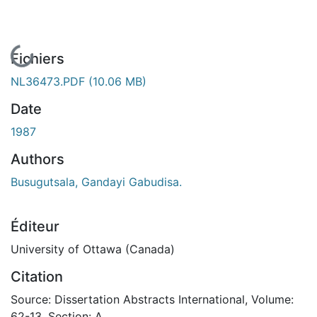
En cours de chargement...
Fichiers
NL36473.PDF
(10.06 MB)
Date
1987
Authors
Busugutsala, Gandayi Gabudisa.
Éditeur
University of Ottawa (Canada)
Citation
Source: Dissertation Abstracts International, Volume:
62-13, Section: A.