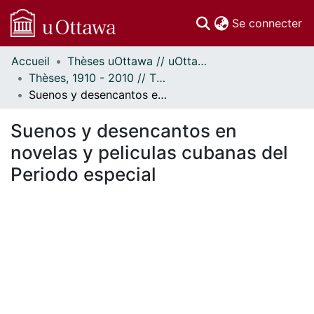
(c
Se connecter
Accueil
Thèses uOttawa // uOttawa Theses
Communautés
Thèses, 1910 - 2010 // Theses, 1910 - 2010
et collections
Suenos y desencantos en novelas y peliculas cubanas del Periodo especial
Parcourir
Statistiques
Suenos y desencantos en
À propos
novelas y peliculas cubanas del
Periodo especial