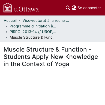
(c
Se connecter
Accueil
Vice-rectorat à la recherche // Office of the V-P, Research
Communautés
Programme d’initiation à la recherche au premier cycle (PIRPC) // Undergraduate Research Opportunity Program (UROP)
et collections
PIRPC, 2013-14 // UROP, 2013-14
Parcourir
Muscle Structure & Function - Students Apply New Knowledge in the Context of Yoga
Statistiques
À propos
Muscle Structure & Function -
Students Apply New Knowledge
in the Context of Yoga