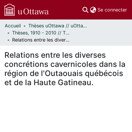
(c
Se connecter
Accueil
Thèses uOttawa // uOttawa Theses
Communautés
Thèses, 1910 - 2010 // Theses, 1910 - 2010
et collections
Relations entre les diverses concrétions cavernicoles dans la région de l'Outaouais québécois et de la Haute Gatineau.
Parcourir
Statistiques
Relations entre les diverses
À propos
concrétions cavernicoles dans la
région de l'Outaouais québécois
et de la Haute Gatineau.